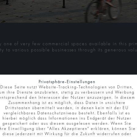
tly one of very few commercial spaces available in this p
ty to various possible businesses through its generous vol
Privatsphäre-Einstellungen
Diese Seite nutzt Website-Tracking-Technologien von Dritten,
um ihre Dienste anzubieten, stetig zu verbessern und Werbung
entsprechend den Interessen der Nutzer anzuzeigen. In diesem
Zusammenhang ist es möglich, dass Daten in unsichere
Drittstaaten übermittelt werden, in denen kein mit der EU
vergleichbares Datenschutzniveau besteht. Ebenfalls ist es
hierbei möglich dass Informationen ins Endgerät der Nutzer
gespeichert oder aus diesem ausgelesen werden. Wenn Sie
Ihre Einwilligung über "Alles Akzeptieren" erklären, können Sie
diese jederzeit mit Wirkung für die Zukunft widerrufen oder