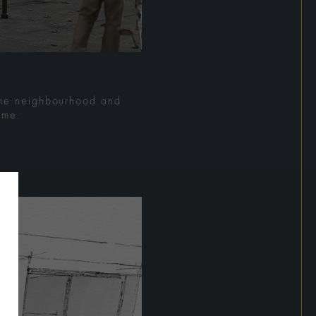
rime neighbourhood and
ume.