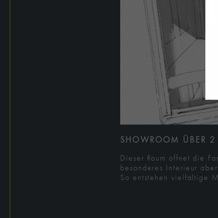
SHOWROOM ÜBER 2
Dieser Raum öffnet die F
besonderes Interieur aber
So entstehen vielfältige