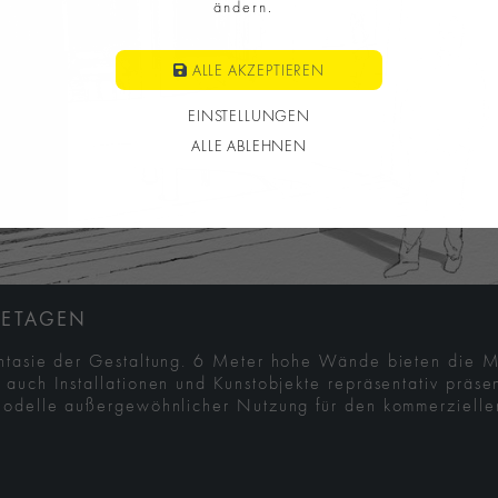
ändern.
ALLE AKZEPTIEREN
EINSTELLUNGEN
ALLE ABLEHNEN
 ETAGEN
antasie der Gestaltung. 6 Meter hohe Wände bieten die M
 auch Installationen und Kunstobjekte repräsentativ präs
 Modelle außergewöhnlicher Nutzung für den kommerziellen