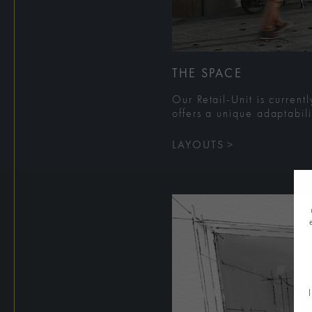
THE SPACE
Our Retail-Unit is curren
offers a unique adaptabili
LAYOUTS